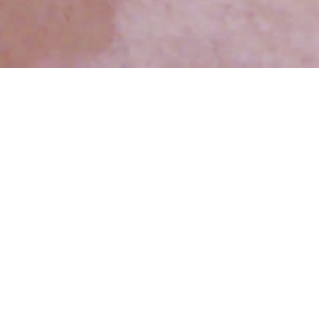
Bines Floristik
Design
Tel.: +49 0176 54769276
E-Mail:
info@bines-floristik-design